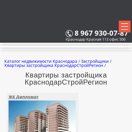
8 967 930-07-87
Краснодар Красная 113 офис 506
Каталог недвижимости Краснодара
/
Застройщики
/
Квартиры застройщика КраснодарСтройРегион
/
Квартиры застройщика
КраснодарСтройРегион
ВСЕ НОВОСТРОЙКИ
КАРТА НОВОСТРОЕК
ЖК Дипломат
ЗАСТРОЙЩИКИ
ВСЕ КОТТЕДЖНЫЕ ПОСЕЛКИ