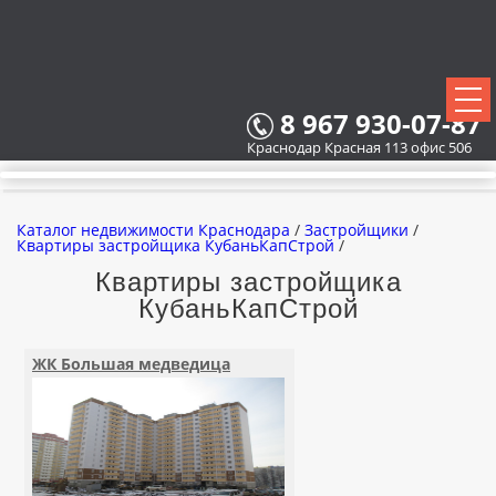
8 967 930-07-87
Краснодар Красная 113 офис 506
Каталог недвижимости Краснодара
/
Застройщики
/
Квартиры застройщика КубаньКапСтрой
/
Квартиры застройщика
КубаньКапСтрой
ВСЕ НОВОСТРОЙКИ
КАРТА НОВОСТРОЕК
ЖК Большая медведица
ЗАСТРОЙЩИКИ
ВСЕ КОТТЕДЖНЫЕ ПОСЕЛКИ