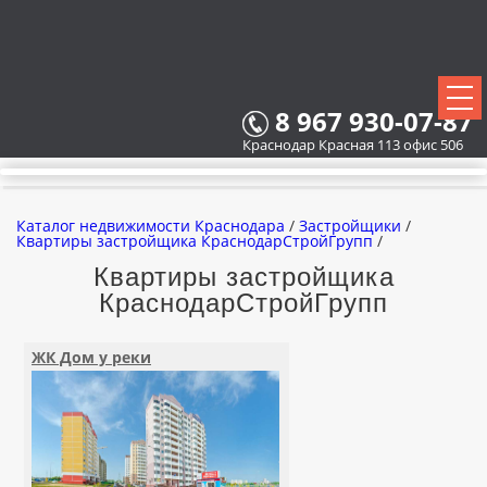
8 967 930-07-87
Краснодар Красная 113 офис 506
Каталог недвижимости Краснодара
/
Застройщики
/
Квартиры застройщика КраснодарСтройГрупп
/
Квартиры застройщика
КраснодарСтройГрупп
ВСЕ НОВОСТРОЙКИ
КАРТА НОВОСТРОЕК
ЖК Дом у реки
ЗАСТРОЙЩИКИ
ВСЕ КОТТЕДЖНЫЕ ПОСЕЛКИ