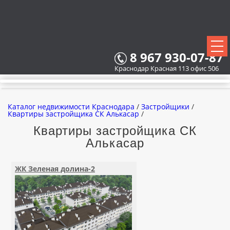
8 967 930-07-87
Краснодар Красная 113 офис 506
Каталог недвижимости Краснодара
/
Застройщики
/
Квартиры застройщика СК Алькасар
/
Квартиры застройщика СК
Алькасар
ВСЕ НОВОСТРОЙКИ
КАРТА НОВОСТРОЕК
ЖК Зеленая долина-2
ЗАСТРОЙЩИКИ
ВСЕ КОТТЕДЖНЫЕ ПОСЕЛКИ