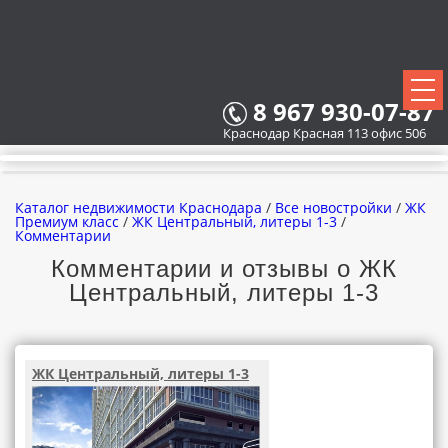
8 967 930-07-87
Краснодар Красная 113 офис 506
Каталог недвижимости Краснодара
/
Все новостройки
/
ЖК
Премиум класс
/
ЖК Центральный, литеры 1-3
/
Комментарии
Комментарии и отзывы о ЖК
ВСЕ НОВОСТРОЙКИ
Центральный, литеры 1-3
КАРТА НОВОСТРОЕК
ЗАСТРОЙЩИКИ
ЖК Центральный, литеры 1-3
ВСЕ КОТТЕДЖНЫЕ ПОСЕЛКИ