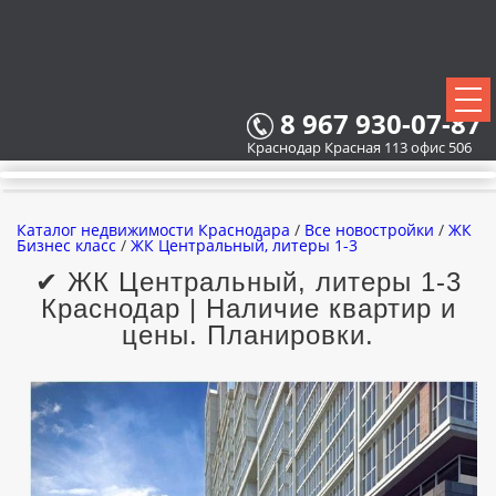
8 967 930-07-87
Краснодар Красная 113 офис 506
Каталог недвижимости Краснодара
/
Все новостройки
/
ЖК
Бизнес класс
/
ЖК Центральный, литеры 1-3
✔ ЖК Центральный, литеры 1-3
Краснодар | Наличие квартир и
ВСЕ НОВОСТРОЙКИ
цены. Планировки.
КАРТА НОВОСТРОЕК
ЗАСТРОЙЩИКИ
ВСЕ КОТТЕДЖНЫЕ ПОСЕЛКИ