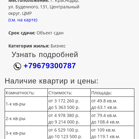
Местоположение:
г. Краснодар,
ул. Буденного, 131, Центральный
округ, ЦМР
(см. на карте)
Срок сдачи:
Объект сдан
Категория жилья:
Бизнес
Узнать подробней
+79679300787
Наличие квартир и цены:
Комнатность:
Стоимость:
Площадь:
от 3 172 260 р.
от 49.8 кв.м.
1-к кв-ры
до 5 363 500 р.
до 63.1 кв.м.
от 4 978 380 р.
от 79.4 кв.м.
2-к кв-ры
до 9 214 000 р.
до 108.4 кв.м.
от 6 529 100 р.
от 109 кв.м.
3-к кв-ры
до 10 123 500 р.
до 119.1 кв.м.