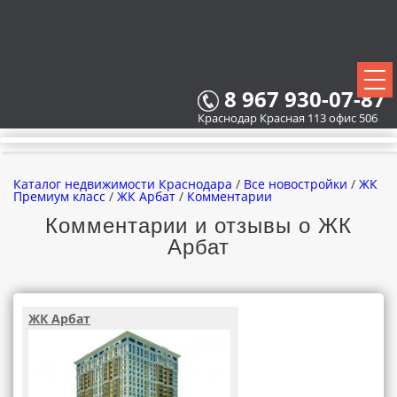
8 967 930-07-87
Краснодар Красная 113 офис 506
Каталог недвижимости Краснодара
/
Все новостройки
/
ЖК
Премиум класс
/
ЖК Арбат
/
Комментарии
Комментарии и отзывы о ЖК
Арбат
ВСЕ НОВОСТРОЙКИ
КАРТА НОВОСТРОЕК
ЖК Арбат
ЗАСТРОЙЩИКИ
ВСЕ КОТТЕДЖНЫЕ ПОСЕЛКИ