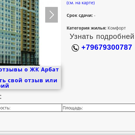
(см. на карте)
Срок сдачи:
-
Категория жилья:
Комфорт
Узнать подробней
+79679300787
отзывы о ЖК Арбат
ть свой отзыв или
рий
:
ость:
Площадь: