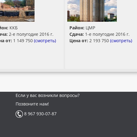
йон:
ККБ
Район:
ЦМР
ача:
2-е полугодие 2016 г.
Сдача:
1-е полугодие 2016 г.
на от:
1 149 750
(смотреть)
Цена от:
2 193 750
(смотреть)
Если у вас возникли вопросы?
Позвоните нам!
8 967 930-07-87