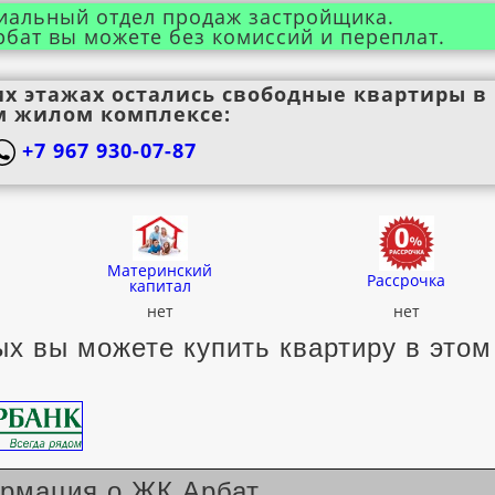
иальный отдел продаж застройщика.
рбат вы можете без комиссий и переплат.
их этажах остались свободные квартиры в
м жилом комплексе:
+7 967 930-07-87
Материнский
Рассрочка
капитал
нет
нет
х вы можете купить квартиру в этом
рмация о ЖК Арбат