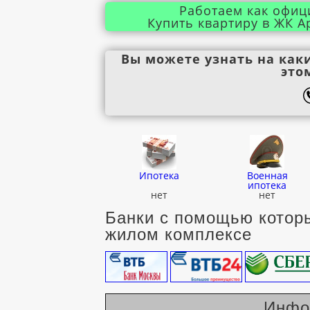
Работаем как офиц
Купить квартиру в ЖК А
Вы можете узнать на как
это
Ипотека
Военная
ипотека
нет
нет
Банки с помощью которы
жилом комплексе
Инфо