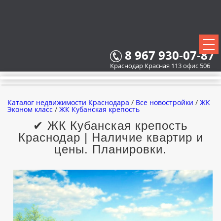
8 967 930-07-87
Краснодар Красная 113 офис 506
Каталог недвижимости Краснодара
/
Все новостройки
/
ЖК
Эконом класс
/
ЖК Кубанская крепость
✔ ЖК Кубанская крепость
Краснодар | Наличие квартир и
ВСЕ НОВОСТРОЙКИ
цены. Планировки.
КАРТА НОВОСТРОЕК
ЗАСТРОЙЩИКИ
ВСЕ КОТТЕДЖНЫЕ ПОСЕЛКИ