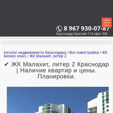
8 967 930-07-87
Краснодар Красная 113 офис 506
Каталог недвижимости Краснодара
/
Все новостройки
/
ЖК
Бизнес класс
/
ЖК Малахит, литер 2
✔ ЖК Малахит, литер 2 Краснодар
| Наличие квартир и цены.
ВСЕ НОВОСТРОЙКИ
Планировки.
КАРТА НОВОСТРОЕК
ЗАСТРОЙЩИКИ
ВСЕ КОТТЕДЖНЫЕ ПОСЕЛКИ