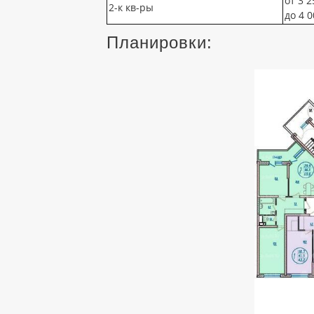
от 3 2
2-к кв-ры
до 4 0
Планировки: