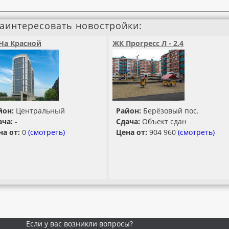
заинтересовать новостройки:
На Красной
ЖК Прогресс Л - 2.4
йон:
Центральный
Район:
Берёзовый пос.
ача:
-
Сдача:
Объект сдан
на от:
0
(смотреть)
Цена от:
904 960
(смотреть)
Если у вас возникли вопросы?