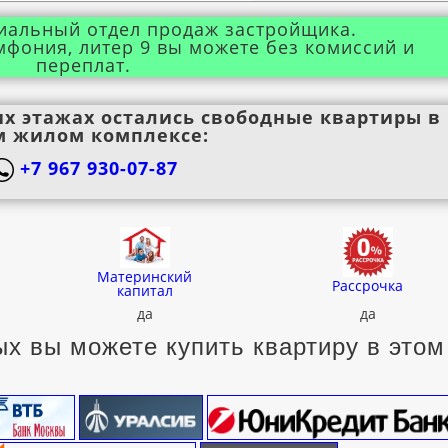
иальный отдел продаж застройщика.
мфония, литер 9 вы можете без комиссий и
переплат.
их этажах остались свободные квартиры в
м жилом комплексе:
+7 967 930-07-87
Материнский
Рассрочка
капитал
да
да
х вы можете купить квартиру в этом