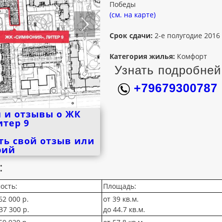
Победы
(см. на карте)
Срок сдачи:
2-е полугодие 2016
Категория жилья:
Комфорт
Узнать подробней
+79679300787
 и отзывы о ЖК
итер 9
ть свой отзыв или
рий
:
ость:
Площадь:
62 000 р.
от 39 кв.м.
37 300 р.
до 44.7 кв.м.