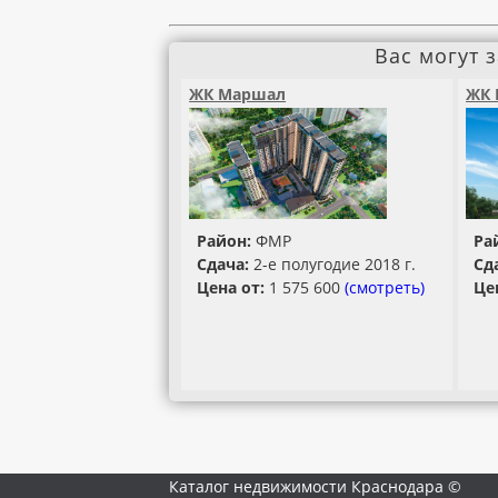
Вас могут 
ЖК Маршал
ЖК 
Район:
ФМР
Ра
Сдача:
2-е полугодие 2018 г.
Сд
Цена от:
1 575 600
(смотреть)
Це
Каталог недвижимости Краснодара ©