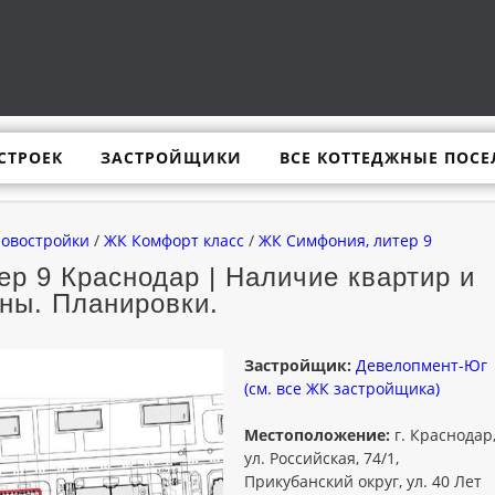
СТРОЕК
ЗАСТРОЙЩИКИ
ВСЕ КОТТЕДЖНЫЕ ПОСЕ
новостройки
/
ЖК Комфорт класс
/
ЖК Симфония, литер 9
р 9 Краснодар | Наличие квартир и
ны. Планировки.
Застройщик:
Девелопмент-Юг
(см. все ЖК застройщика)
Местоположение:
г. Краснодар
ул. Российская, 74/1,
Прикубанский округ, ул. 40 Лет