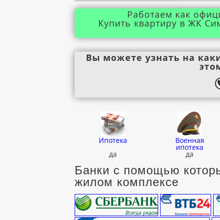
Работаем как офиц
Купить квартиру в ЖК Си
Вы можете узнать на как
это
Ипотека
Военная
ипотека
да
да
Банки с помощью которы
жилом комплексе