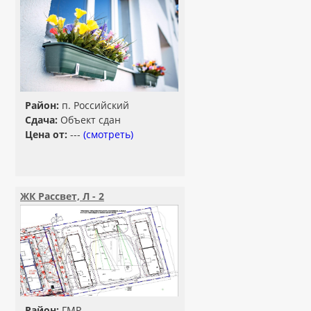
Район:
п. Российский
Сдача:
Объект сдан
Цена от:
---
(смотреть)
ЖК Рассвет, Л - 2
Район:
ГМР